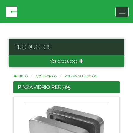
Togg
navig
PRODUCTOS
Ver productos
INICIO
ACCESORIOS
PINZAS SUJECCION
PINZA VIDRIO REF. 765