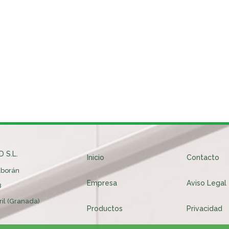
 S.L.
Inicio
Contacto
Alborán
Empresa
Aviso Legal
8
il (Granada)
Productos
Privacidad