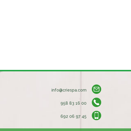
info@criespa.com
958 83 16 00
692 06 97 45