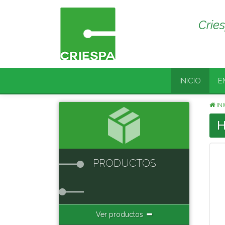
Crie
INICIO
E
INI
H
PRODUCTOS
Ver productos