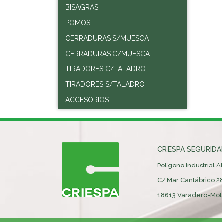
BISAGRAS
POMOS
CERRADURAS S/MUESCA
CERRADURAS C/MUESCA
TIRADORES C/TALADRO
TIRADORES S/TALADRO
ACCESORIOS
CRIESPA SEGURIDAD
Polígono Industrial 
C/ Mar Cantábrico 2
18613 Varadero-Motr