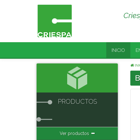
Crie
INICIO
E
INI
B
PRODUCTOS
Ver productos