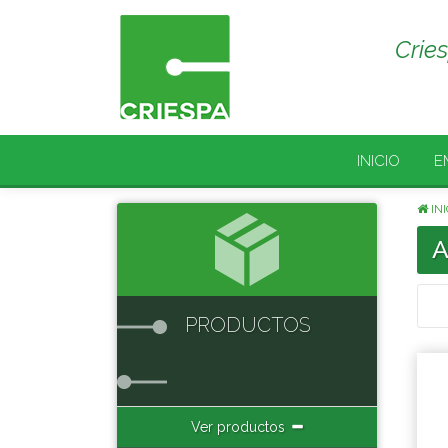
Crie
INICIO
E
INI
A
PRODUCTOS
Ver productos