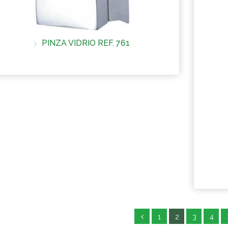
PINZA VIDRIO REF. 761
Más información
1
2
3
4