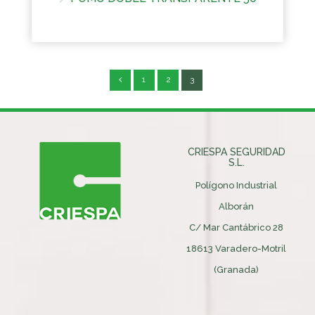
Más información
1
2
3
CRIESPA SEGURIDAD
S.L.
Polígono Industrial
Alborán
C/ Mar Cantábrico 28
18613 Varadero-Motril
(Granada)